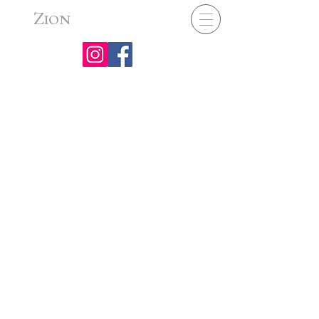
Z
ION