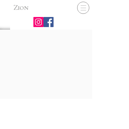
Z
ION